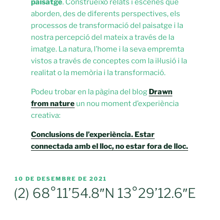
paisatge
. Construeixo relats i escenes que
aborden, des de diferents perspectives, els
processos de transformació del paisatge i la
nostra percepció del mateix a través de la
imatge. La natura, l’home i la seva empremta
vistos a través de conceptes com la il·lusió i la
realitat o la memòria i la transformació.
Podeu trobar en la pàgina del blog
Drawn
from nature
un nou moment d’experiència
creativa:
Conclusions de l’experiència. Estar
connectada amb el lloc, no estar fora de lloc.
PUBLICAT
10 DE DESEMBRE DE 2021
A
(2) 68°11’54.8″N 13°29’12.6″E