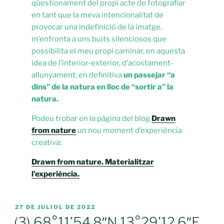
qüestionament del propi acte de fotografiar
en tant que la meva intencionalitat de
provocar una indefinició de la imatge,
m’enfronta a uns buits silenciosos que
possibilita el meu propi caminar, en aquesta
idea de l’interior-exterior, d’acostament-
allunyament, en definitiva
un passejar “a
dins” de la natura en lloc de “sortir a” la
natura.
Podeu trobar en la pàgina del blog
Drawn
from nature
un nou moment d’experiència
creativa:
Drawn from nature. Materialitzar
l’experiència.
PUBLICAT
27 DE JULIOL DE 2022
A
(3) 68°11’54.8″N 13°29’12.6″E