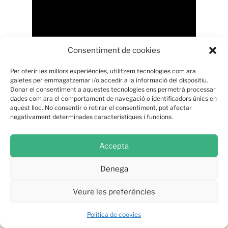
Consentiment de cookies
Per oferir les millors experiències, utilitzem tecnologies com ara
galetes per emmagatzemar i/o accedir a la informació del dispositiu.
Donar el consentiment a aquestes tecnologies ens permetrà processar
dades com ara el comportament de navegació o identificadors únics en
aquest lloc. No consentir o retirar el consentiment, pot afectar
negativament determinades característiques i funcions.
Aquest dijous serà Sant Jordi. No tindrem
parades de llibres als carrers però les ganes
de descobrir nous llibres hi són com mai.
Accepta
Aquest video és la presentació del llibre
El
Part, motiu de creació social i artística
, un
Denega
preciós llibre amb fotografies i comentaris de
totes les artistes, que han participat en el
Veure les preferències
projecte
El Part
és Art
en col·laboració amb
Política de cookies
Icaria Editorial
.