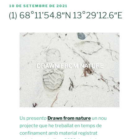
PUBLICAT
10 DE SETEMBRE DE 2021
A
(1) 68°11’54.8″N 13°29’12.6″E
Us prese
nto
Drawn from nature
un nou
projecte que he treballat en temps de
confinament amb material registrat