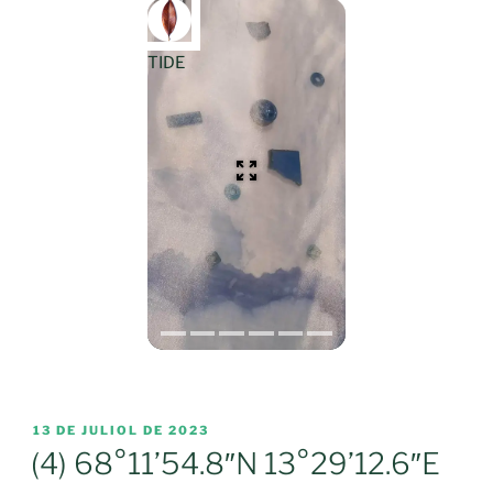
TIDE
PUBLICAT
13 DE JULIOL DE 2023
A
(4) 68°11’54.8″N 13°29’12.6″E