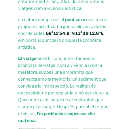
anteriorment a l’any 2020 durant els meus
viatges com a vivència artística.
La natura sempre és el
punt zero
dels meus
projectes artístics. La geolocalització de les
coordenades
68°11’54.8”N 13°29’12.6”E
em porta al punt zero d’aquesta proposta
artística.
El viatge
és el fil conductor d’aquesta
proposta; el viatge, com a vivència i com a
metàfora, suposa una empremta que
connecta amb la memòria; un sediment que
convida a la introspecció. La realitat és
necessària, no per copiar-la, sinó per viure-la.
Quan miro el paisatge no el copio sinó que
visc en el paisatge. Després, passat el temps,
el viscut,
l’experiència s’expressa ella
mateixa.