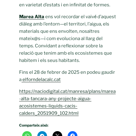
en varietat d’estats i en infinitat de formes.
Marea Alta
ens vol recordar el vaivé́ d’aquest
diàleg amb l’entorn—el territori, l’aigua, els
materials que ens envolten, nosaltres
mateix@s—i com evoluciona al llarg del
temps. Convidant a reflexionar sobre la
relació que tenim amb els ecosistemes que
habitem i els seus habitants.
Fins el 28 de febrer de 2025 en podeu gaudir
a
elforndelacalc.cat
https://naciodigital.cat/manresa/plans/marea
-alta-tancara-any-projecte-aigua-
acosistemes-liquids-cacis-
calders_2051909_102.html
Comparteix això: