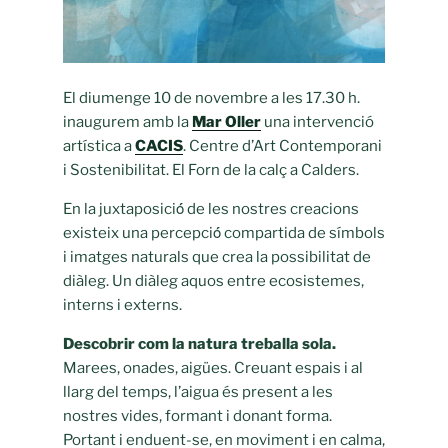
El diumenge 10 de novembre a les 17.30 h.
inaugurem amb la
M
ar Oller
una intervenció
artística a
CACI
S
. Centre d’Art Contemporani
i Sostenibilitat. El Forn de la calç a Calders.
En la juxtaposició́ de les nostres creacions
existeix una percepció́ compartida de símbols
i imatges naturals que crea la possibilitat de
diàleg. Un diàleg aquos entre ecosistemes,
interns i externs.
Descobrir com la natura treballa sola.
Marees, onades, aigües. Creuant espais i al
llarg del temps, l’aigua és present a les
nostres vides, formant i donant forma.
Portant i enduent-se, en moviment i en calma,