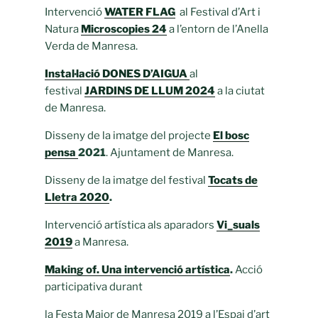
Intervenció
WATER FLAG
al Festival d’Art i
Natura
Microscopies 24
a l’entorn de l’Anella
Verda de Manresa.
Instal·lació DONES D’AIGUA
al
festival
JARDINS DE LLUM 2024
a la ciutat
de Manresa.
Disseny de la imatge del projecte
El bosc
pensa
2021
. Ajuntament de Manresa.
Disseny de la imatge del festival
Tocats de
Lletra 2020
.
Intervenció artística als aparadors
Vi_suals
2019
a Manresa.
Making of. Una intervenció artística
.
Acció
participativa durant
la Festa Major de Manresa 2019 a l’Espai d’art