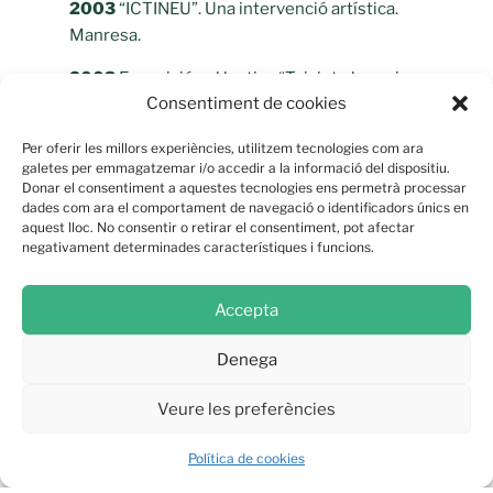
2003
“ICTINEU”. Una intervenció artística.
Manresa.
2003
Exposició col.lectiva “Teixint el propi
Consentiment de cookies
destí”. Gènere i gèneres. Manresa.
2002
Col.lectiva d’Art Jove del Bages.
Per oferir les millors experiències, utilitzem tecnologies com ara
galetes per emmagatzemar i/o accedir a la informació del dispositiu.
Ajuntament de Súria.
Donar el consentiment a aquestes tecnologies ens permetrà processar
dades com ara el comportament de navegació o identificadors únics en
2001
Exposició d’Art Jove. Ajuntament de
aquest lloc. No consentir o retirar el consentiment, pot afectar
Manresa.
negativament determinades característiques i funcions.
2001
Exposició “Devenus”.Sala Paspartú.
Accepta
Sant Vicenç de Castellet.
2001
Exposició individual “
Aproximacions
”.
Denega
Sala Las Vegas. Manresa.
Veure les preferències
2000
“CAPGIRART”. Mostra d’Art Jove.
Ajuntament de Manresa.
Política de cookies