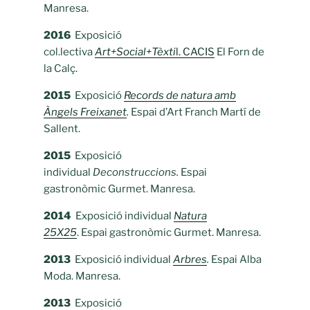
Manresa.
2016
Exposició
col.lectiva
Art+Social+Tèxti
l. CACIS
El Forn de
la Calç.
2015
Exposició
Records de natura amb
Àngels Freixanet
.
Espai d’Art Franch Martí de
Sallent.
2015
Exposició
individual
Deconstruccions.
Espai
gastronòmic Gurmet. Manresa.
2014
Exposició individual
Natura
25X25
. Espai gastronòmic Gurmet. Manresa.
2013
Exposició individual
Arbres
.
Espai Alba
Moda. Manresa.
2013
Exposició