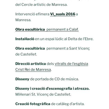
del Cercle artístic de Manresa.
Intervenció efímera
Vi_suals 2016
a
Manresa.
Obra escultòrica
permanent a Calaf.
Instal·lació
en un espai lúdic al Delta de l’Ebre.
Obra escultòrica
permanent a Sant Vicenç
de Castellet.
Direcció artística
dels
vitralls de l’església
Crist Rei de Manresa
.
Disseny
de portada de CD de música.
Disseny i creació d’escenografia i atrezzo.
Mil·lenari St. Vicenç de Castellet.
Creació fotogràfica
de catàleg d’artista.