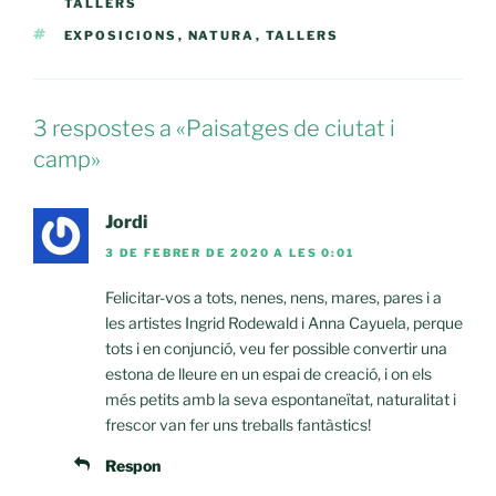
TALLERS
ETIQUETES
EXPOSICIONS
,
NATURA
,
TALLERS
3 respostes a «Paisatges de ciutat i
camp»
Jordi
3 DE FEBRER DE 2020 A LES 0:01
Felicitar-vos a tots, nenes, nens, mares, pares i a
les artistes Ingrid Rodewald i Anna Cayuela, perque
tots i en conjunció, veu fer possible convertir una
estona de lleure en un espai de creació, i on els
més petits amb la seva espontaneïtat, naturalitat i
frescor van fer uns treballs fantàstics!
Respon