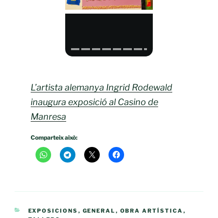
L’artista alemanya Ingrid Rodewald
inaugura exposició al Casino de
Manresa
Comparteix això:
CATEGORIES
EXPOSICIONS
,
GENERAL
,
OBRA ARTÍSTICA
,