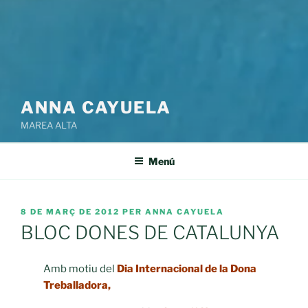
ANNA CAYUELA
MAREA ALTA
Menú
PUBLICAT
8 DE MARÇ DE 2012
PER
ANNA CAYUELA
A
BLOC DONES DE CATALUNYA
Amb motiu del
Dia Internacional de la Dona
Treballadora,