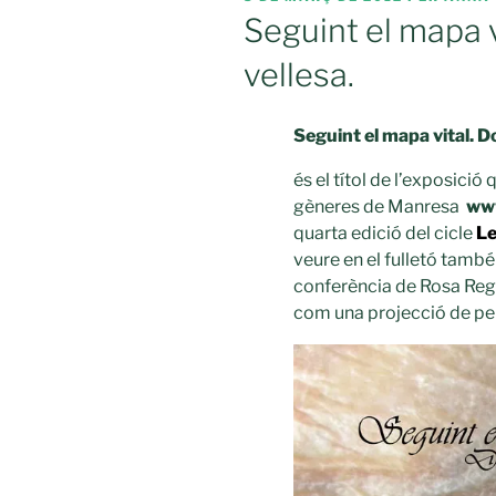
A
Seguint el mapa vi
vellesa.
Seguint el mapa vital. Do
és el títol de l’exposició
gèneres de Manresa
www
quarta edició del cicle
Le
veure en el fulletó també
conferència de Rosa Reg
com una projecció de pel.l