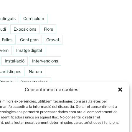
ntinguts
Currículum
udi
Exposicions
Flors
Fulles
Gent gran
Gravat
ivern
Imatge digital
Instal·lació
Intervencions
 artístiques
Natura
Premis
Presentacions
Consentiment de cookies
Tallers
Tardor
Viatge
es millors experiències, utilitzem tecnologies com ara galetes per
r i/o accedir a la informació del dispositiu. Donar el consentiment a
cnologies ens permetrà processar dades com ara el comportament de
identificadors únics en aquest lloc. No consentir o retirar el
t, pot afectar negativament determinades característiques i funcions.