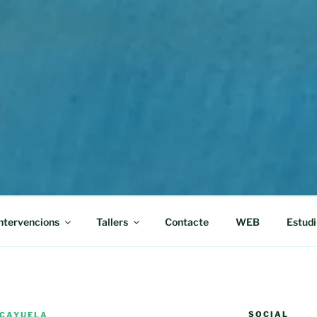
ntervencions
Tallers
Contacte
WEB
Estudi
SOCIAL
 CAYUELA