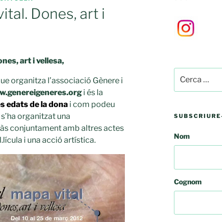
tal. Dones, art i
nes, art i vellesa,
Cerca:
 que organitza l’associació Gènere i
.genereigeneres.org
i és la
s edats de la dona
i com podeu
 s’ha organitzat una
SUBSCRIURE-
às conjuntament amb altres actes
Nom
ícula i una acció artística.
Cognom