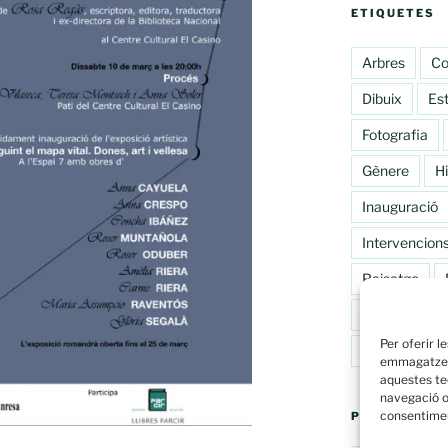
ETIQUETES
Arbres
Co
Dibuix
Est
Fotografia
Gènere
H
Inauguració
Intervencions
Paisatge
Primavera
Per oferir l
Vi_suals
emmagatzema
aquestes te
navegació o 
consentimen
POLÍTIQUES