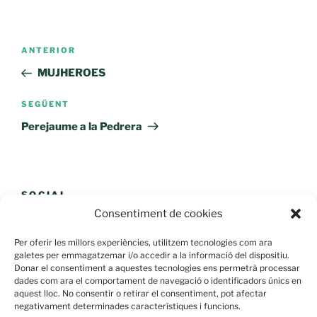
Navegació
Entrada
ANTERIOR
d'entrades
anterior
MUJHEROES
Entrada
SEGÜENT
següent
Perejaume a la Pedrera
SOCIAL
Consentiment de cookies
Per oferir les millors experiències, utilitzem tecnologies com ara
galetes per emmagatzemar i/o accedir a la informació del dispositiu.
Donar el consentiment a aquestes tecnologies ens permetrà processar
dades com ara el comportament de navegació o identificadors únics en
aquest lloc. No consentir o retirar el consentiment, pot afectar
Cerca:
negativament determinades característiques i funcions.
Cerca