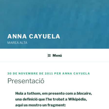
ANNA CAYUELA
MAREA ALTA
Menú
PUBLICAT
30 DE NOVEMBRE DE 2011
PER
ANNA CAYUELA
A
Presentació
Hola a tothom, em presento com a
blocaire,
una definició que l’he trobat a Wikipèdia,
aquí us mostro un fragment: