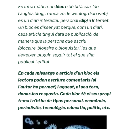
En informàtica, un
bloc
o bé
bitàcola
, (de
l’
anglès
blog, truncació de weblog: diari
web
)
és un diari interactiu personal (
dip
) a
Internet
.
Un bloc és dissenyat perquè, com un diari,
cada article tingui data de publicació, de
manera que la persona que escriu
(blocaire, blogaire o bloguista) i les que
llegeixen puguin seguir tot el que s’ha
publicat i editat.
En cada missatge o article d’un bloc els
lectors poden escriure comentaris (si
l’autor ho permet) i aquest, al seu torn,
donar-los resposta. Cada bloc té el seu propi
tema i n’hi ha de tipus personal, econòmic,
periodístic, tecnològic, educatiu, polític, etc.