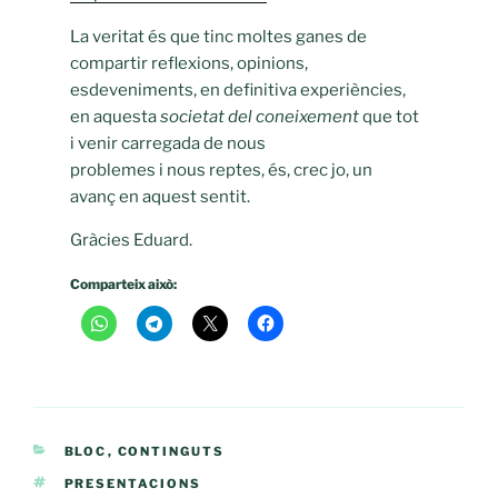
La veritat és que tinc moltes ganes de
compartir reflexions, opinions,
esdeveniments, en definitiva experiències,
en aquesta
societat del coneixement
que tot
i venir carregada de nous
problemes i nous reptes, és, crec jo, un
avanç en aquest sentit.
Gràcies Eduard.
Comparteix això:
CATEGORIES
BLOC
,
CONTINGUTS
ETIQUETES
PRESENTACIONS